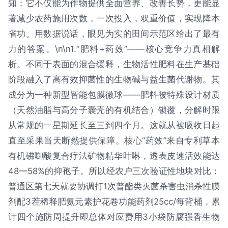
知：它不仅能为作物提供全面营养、改善长势，更能显
著减少农药施用次数，一次投入，双重价值，实现降本
省功。用数据说话，眼见为实的田间示范区给出了最有
力的答案。\n\n1.“肥料+药效”——核心竞争力真相解
析。不同于表面的混合缓释，生物活性肥料在生产基础
阶段融入了高有效抑菌性的生物碱与益生菌代谢物。其
成分为一种新型智能包膜微球——肥料被特殊设计材质
（天然油脂与高分子囊壳的有机结合）锁覆，分解时限
从常规的一星期延长至三到四个月。这就从被吸收日起
直至采果当天断然提供保障。核心“药效”来自专利草本
有机砩啣酸复合疗法矿物精华叶啉，透表皮速活效能达
48—58%的抑孢子。所以经农户三次验证性地块对比：
普通区第七天就要协调打1次普酯类灭菌杀害虫消杀性膜
剂配3茬稀释肥氨元素护花卷功能药剂25cc/每背桶，累
计四个施防周提升即总体对应费用3小袋防腐强香生物